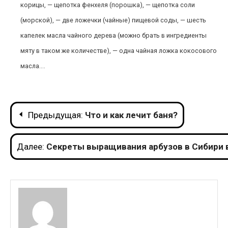
корицы, — щепотка фенхеля (порошка), — щепотка соли
(морской), — две ложечки (чайные) пищевой соды, — шесть
капелек масла чайного дерева (можно брать в ингредиенты
мяту в таком же количестве), — одна чайная ложка кокосового
масла....
Навигация
Предыдущая:
Что и как лечит баня?
по
Далее:
Секреты выращивания арбузов в Сибири 
записям