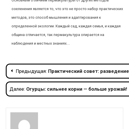
Основным отличием пермакультуры от других методов
озеленения является то, что это не просто набор практических
методов, это способ мышления и адаптирования к
определенной экологии. Каждый сад, каждая семья, и каждая
община отличается, так пермакультура опирается на
наблюдения и местных знаниях....
Навигация
Предыдущая:
Практический совет: разведение
по
Далее:
Огурцы: сильнее корни — больше урожай!
записям